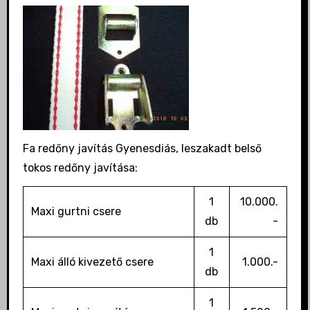
Fa redőny javítás Gyenesdiás, leszakadt belső
tokos redőny javítása:
1
10.000.
Maxi gurtni csere
db
-
1
Maxi álló kivezető csere
1.000.-
db
1