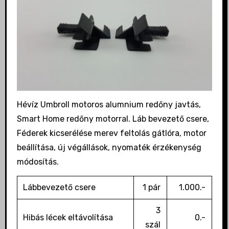
Hévíz Umbroll motoros alumnium redőny javtás,
Smart Home redőny motorral. Láb bevezető csere,
Féderek kicserélése merev feltolás gátlóra, motor
beállítása, új végállások, nyomaték érzékenység
módosítás.
Lábbevezető csere
1 pár
1.000.-
3
Hibás lécek eltávolítása
0.-
szál