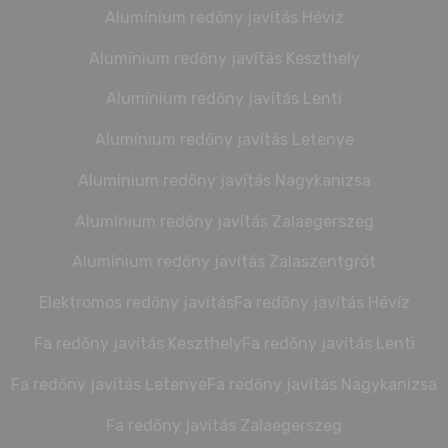
Alumínium redőny javítás Héviz
Alumínium redőny javítás Keszthely
Alumínium redőny javítás Lenti
Alumínium redőny javítás Letenye
Alumínium redőny javítás Nagykanizsa
Alumínium redőny javítás Zalaegerszeg
Alumínium redőny javítás Zalaszentgrót
Elektromos redőny javítás
Fa redőny javítás Hévíz
Fa redőny javítás Keszthely
Fa redőny javítás Lenti
Fa redőny javítás Letenye
Fa redőny javítás Nagykanizsa
Fa redőny javítás Zalaegerszeg