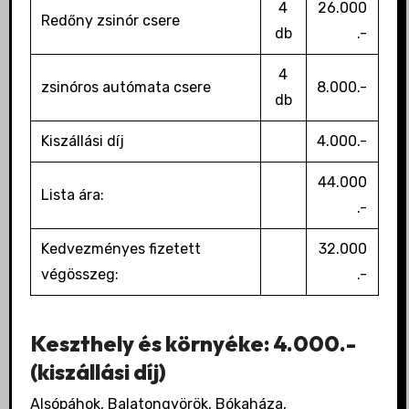
4
26.000
Redőny zsinór csere
db
.-
4
zsinóros autómata csere
8.000.-
db
Kiszállási díj
4.000.-
44.000
Lista ára:
.-
Kedvezményes fizetett
32.000
végösszeg:
.-
Keszthely és környéke: 4.000.-
(kiszállási díj)
Alsópáhok, Balatongyörök, Bókaháza,