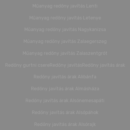
Műanyag redőny javítás Lenti
Műanyag redőny javítás Letenye
Műanyag redőny javítás Nagykanizsa
Műanyag redőny javítás Zalaegerszeg
Műanyag redőny javítás Zalaszentgrót
Redőny gurtni csere
Redőny javítás
Redőny javítás árak
Redőny javítás árak Alibánfa
Redőny javítás árak Almásháza
Redőny javítás árak Alsónemesapáti
Redőny javítás árak Alsópáhok
Redőny javítás árak Alsórajk