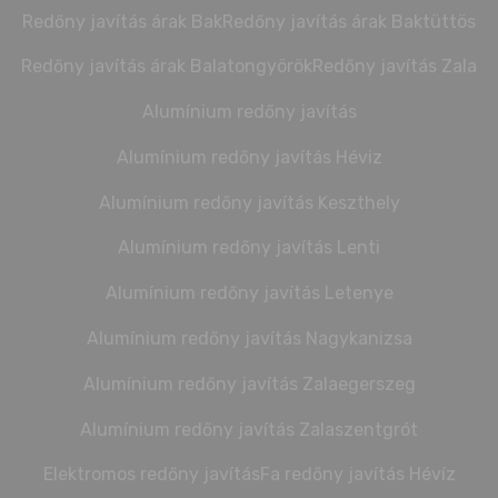
Redőny javítás árak Bak
Redőny javítás árak Baktüttös
Redőny javítás árak Balatongyörök
Redőny javítás Zala
Alumínium redőny javítás
Alumínium redőny javítás Héviz
Alumínium redőny javítás Keszthely
Alumínium redőny javítás Lenti
Alumínium redőny javítás Letenye
Alumínium redőny javítás Nagykanizsa
Alumínium redőny javítás Zalaegerszeg
Alumínium redőny javítás Zalaszentgrót
Elektromos redőny javítás
Fa redőny javítás Hévíz