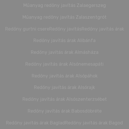
Műanyag redőny javítás Zalaegerszeg
Műanyag redőny javítás Zalaszentgrót
Redőny gurtni csere
Redőny javítás
Redőny javítás árak
Redőny javítás árak Alibánfa
Redőny javítás árak Almásháza
Redőny javítás árak Alsónemesapáti
Redőny javítás árak Alsópáhok
Redőny javítás árak Alsórajk
Redőny javítás árak Alsószenterzsébet
Redőny javítás árak Babosdöbréte
Redőny javítás árak Baglad
Redőny javítás árak Bagod