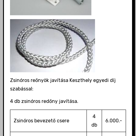
Zsinóros reőnyök javítása Keszthely egyedi díj
szabással:
4 db zsinóros redőny javítása.
4
Zsinóros bevezető csere
6.000.-
db