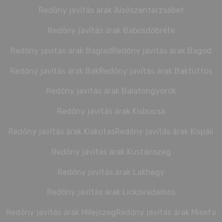
Redőny javítás árak Alsószenterzsébet
Redőny javítás árak Babosdöbréte
Redőny javítás árak Baglad
Redőny javítás árak Bagod
Redőny javítás árak Bak
Redőny javítás árak Baktüttös
Redőny javítás árak Balatongyörök
Redőny javítás árak Kisbucsa
Redőny javítás árak Kiskutas
Redőny javítás árak Kispáli
Redőny javítás árak Kustánszeg
Redőny javítás árak Lakhegy
Redőny javítás árak Lickóvadamos
Redőny javítás árak Milejszeg
Redőny javítás árak Misefa