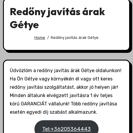
Redőny javítás árak
Gétye
Home
Redőny javítás árak Gétye
Üdvözlöm a redőny javítás árak Gétye oldalunkon!
Ha Ön Gétye vagy környékén él vagy ott keres
redőny javítási szolgáltatást, akkor jó helyen jár!
Minden általunk elvégzett javításra 1 év teljes
körű GARANCIÁT vállalunk! Több redőny javítása
esetén egyedi díj szabást alkalmazunk.
Tel:+36205364443