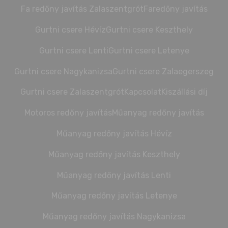
Fa redőny javítás Zalaszentgrót
Faredőny javítás
Gurtni csere Hévíz
Gurtni csere Keszthely
Gurtni csere Lenti
Gurtni csere Letenye
Gurtni csere Nagykanizsa
Gurtni csere Zalaegerszeg
Gurtni csere Zalaszentgrót
Kapcsolat
Kiszállási díj
Motoros redőny javítás
Műanyag redőny javítás
Műanyag redőny javítás Hévíz
Műanyag redőny javítás Keszthely
Műanyag redőny javítás Lenti
Műanyag redőny javítás Letenye
Műanyag redőny javítás Nagykanizsa