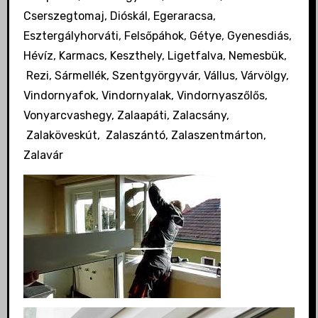
Cserszegtomaj, Dióskál, Egeraracsa,
Esztergályhorváti, Felsőpáhok, Gétye, Gyenesdiás,
Hévíz, Karmacs, Keszthely, Ligetfalva, Nemesbük,
Rezi, Sármellék, Szentgyörgyvár, Vállus, Várvölgy,
Vindornyafok, Vindornyalak, Vindornyaszőlős,
Vonyarcvashegy, Zalaapáti, Zalacsány,
Zalaköveskút, Zalaszántó, Zalaszentmárton,
Zalavár