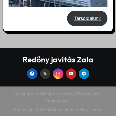
Társoldalunk
Redőny javítás Zala
Copyright © All rights reserved
|
Blogarise
by
Themeansar
.
Redőny javítás Zala
Alumínium redőny javítás