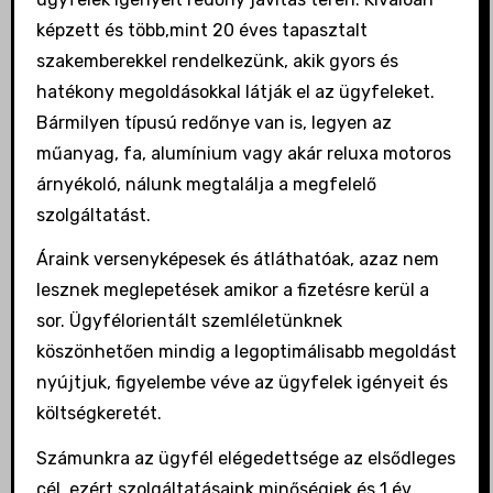
képzett és több,mint 20 éves tapasztalt
szakemberekkel rendelkezünk, akik gyors és
hatékony megoldásokkal látják el az ügyfeleket.
Bármilyen típusú redőnye van is, legyen az
műanyag, fa, alumínium vagy akár reluxa motoros
árnyékoló, nálunk megtalálja a megfelelő
szolgáltatást.
Áraink versenyképesek és átláthatóak, azaz nem
lesznek meglepetések amikor a fizetésre kerül a
sor. Ügyfélorientált szemléletünknek
köszönhetően mindig a legoptimálisabb megoldást
nyújtjuk, figyelembe véve az ügyfelek igényeit és
költségkeretét.
Számunkra az ügyfél elégedettsége az elsődleges
cél, ezért szolgáltatásaink minőségiek és 1 év