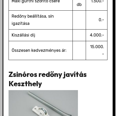
Maxi gurtni szorító csere
1.500.-
db
Redőny beállítása, sín
0.-
igazítása
Kiszállási díj
4.000.-
15.000.
Összesen kedvezményes ár:
-
Zsinóros redőny javítás
Keszthely