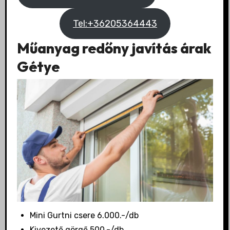
Tel:+36205364443
Műanyag redőny javítás árak
Gétye
Mini Gurtni csere 6.000.-/db
Kivezető görgő 500.-/db