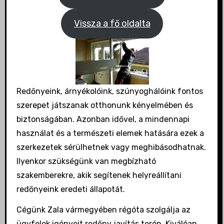
Vissza a fő oldalta
Redőnyeink, árnyékolóink, szúnyoghálóink fontos
szerepet játszanak otthonunk kényelmében és
biztonságában. Azonban idővel, a mindennapi
használat és a természeti elemek hatására ezek a
szerkezetek sérülhetnek vagy meghibásodhatnak.
Ilyenkor szükségünk van megbízható
szakemberekre, akik segítenek helyreállítani
redőnyeink eredeti állapotát.
Cégünk Zala vármegyében régóta szolgálja az
ügyfelek igényeit redőny javítás terén. Kiválóan