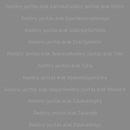
Redőny javítás árak Sárhida
Redőny javítás árak Söjtör
Redőny javítás árak Szentkozmadombja
Redőny javítás árak Szentpéterfölde
Redőny javítás árak Szentpéterúr
Redőny javítás árak Teskánd
Redőny javítás árak Tilaj
Redőny javítás árak Tófej
Redőny javítás árak Vasboldogasszony
Redőny javítás árak Vaspör
Redőny javítás árak Vöckönd
Redőny javítás árak Zalaboldogfa
Redőny javítás árak Zalacséb
Redőny javítás árak Zalaháshágy