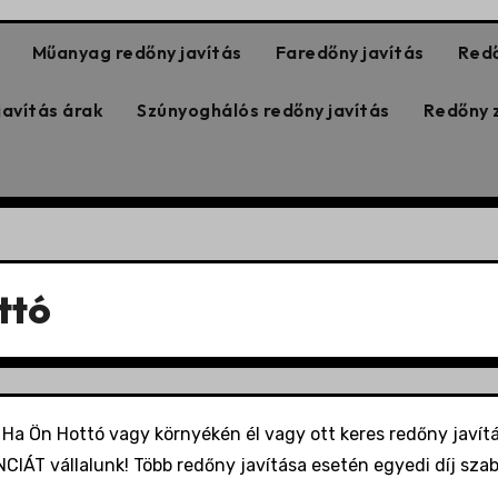
Műanyag redőny javítás
Faredőny javítás
Redő
javítás árak
Szúnyoghálós redőny javítás
Redőny z
ttó
Ha Ön Hottó vagy környékén él vagy ott keres redőny javítás
ANCIÁT vállalunk! Több redőny javítása esetén egyedi díj sza