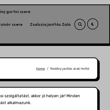
ny gurtni csere
sinór csere
Zsaluzia javítás Zala
Home
Redőny javítás árak Hottó
i szolgáltatást, akkor jó helyen jár! Minden
bást alkalmazunk.