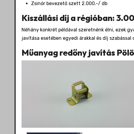
Zsinór bevezető szett 2.000.-/ db
Kiszállási díj a régióban: 3.0
Néhány konkrét példával szeretnénk élni, ezek gy
javítása esetében egyedi árakkal és díj szabáss
Műanyag redőny javítás Pölö