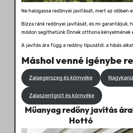
Ne halogassa redőnyei javítását, mert az időben 
Bízza ránk redőnyei javítását, és mi garantáljuk,
módon segíthetünk Önnek otthona kényelmének 
A javítás ára függ a redőny típusától, a hibás alk
Máshol venné igénybe re
Zalaegerszeg és környéke
Nagykaniz
Zalaszentgrót és környéke
Műanyag redőny javítás ára
Hottó