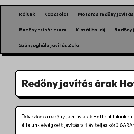
Rólunk
Kapcsolat
Motoros redőny javítás
Redőny zsinór csere
Kiszállási díj
Redőny 
Szúnyogháló javítás Zala
Redőny javítás árak Ho
Üdvözlöm a redőny javítás árak Hottó oldalunkon! 
általunk elvégzett javításra 1 év teljes körű GAR