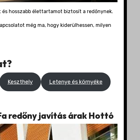
 és hosszabb élettartamot biztosít a redőnynek.
a kapcsolatot még ma, hogy kiderülhessen, milyen
at?
Keszthely
Letenye és környéke
Fa redőny javítás árak Hottó