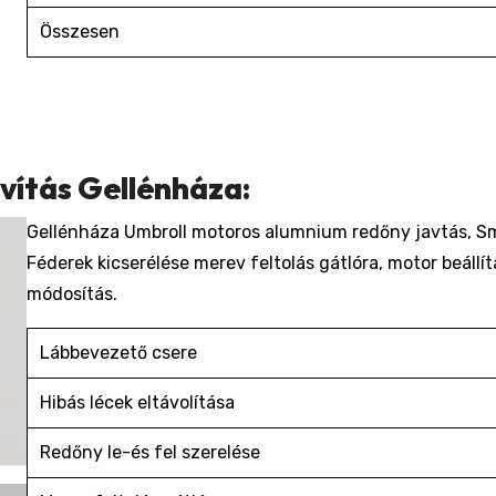
Összesen
vítás Gellénháza:
Gellénháza Umbroll motoros alumnium redőny javtás, Sm
Féderek kicserélése merev feltolás gátlóra, motor beáll
módosítás.
Lábbevezető csere
Hibás lécek eltávolítása
Redőny le-és fel szerelése