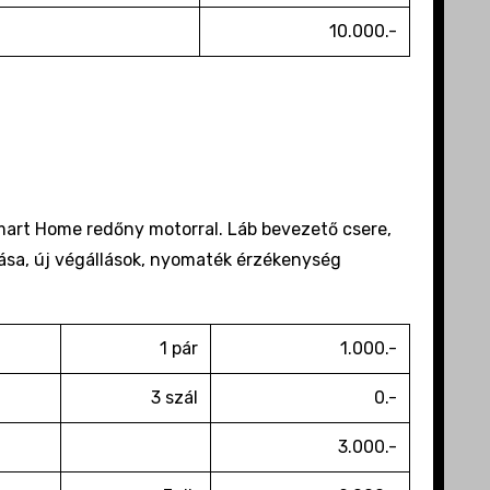
10.000.-
art Home redőny motorral. Láb bevezető csere,
ítása, új végállások, nyomaték érzékenység
1 pár
1.000.-
3 szál
0.-
3.000.-