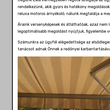
rendelkezünk, akik gyors és hatékony megoldásokk
reluxa motoros árnyékoló, nálunk megtalálja a meg
Áraink versenyképesek és átláthatóak, azaz nem l
legoptimálisabb megoldást nyújtjuk, figyelembe vé
Számunkra az ügyfél elégedettsége az elsődleges 
tanácsot adnak Önnek a redőnyei karbantartásával