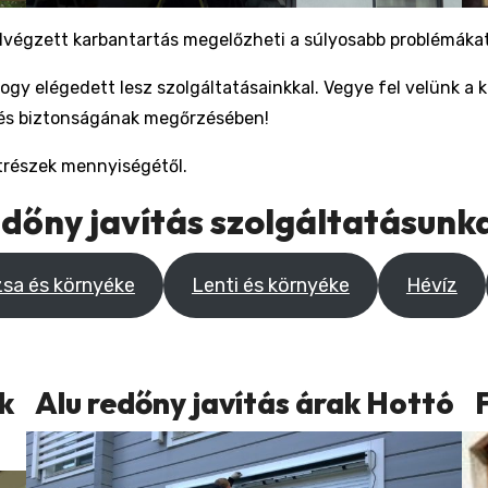
elvégzett karbantartás megelőzheti a súlyosabb problémákat
 hogy elégedett lesz szolgáltatásainkkal. Vegye fel velünk 
és biztonságának megőrzésében!
atrészek mennyiségétől.
dőny javítás szolgáltatásunk
sa és környéke
Lenti és környéke
Hévíz
k
Alu redőny javítás árak Hottó