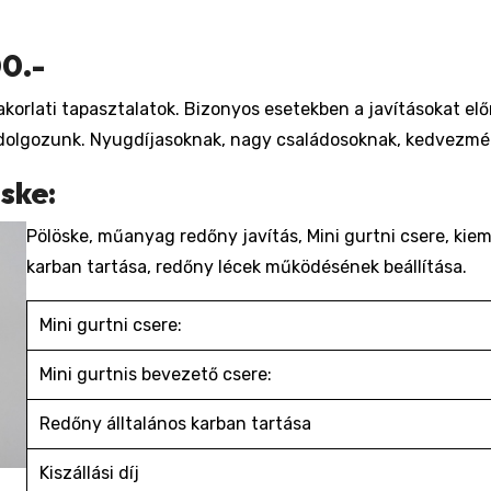
00.-
akorlati tapasztalatok. Bizonyos esetekben a javításokat el
al dolgozunk. Nyugdíjasoknak, nagy családosoknak, kedvezm
ske:
Pölöske, műanyag redőny javítás, Mini gurtni csere, kiem
karban tartása, redőny lécek működésének beállítása.
Mini gurtni csere:
Mini gurtnis bevezető csere:
Redőny álltalános karban tartása
Kiszállási díj