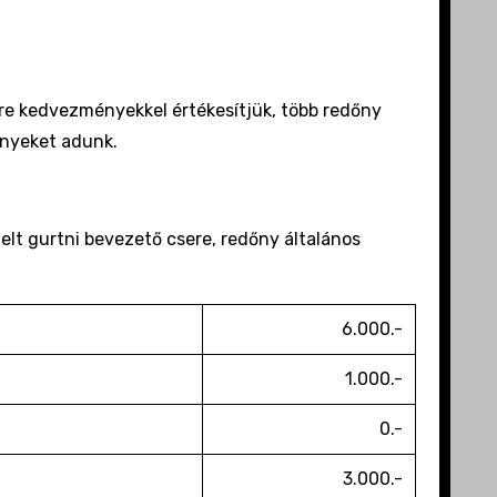
őre kedvezményekkel értékesítjük, több redőny
ényeket adunk.
elt gurtni bevezető csere, redőny általános
6.000.-
1.000.-
0.-
3.000.-