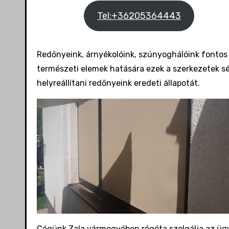
Tel:+36205364443
Redőnyeink, árnyékolóink, szúnyoghálóink fontos
természeti elemek hatására ezek a szerkezetek s
helyreállítani redőnyeink eredeti állapotát.
Cégünk Zala vármegyében régóta szolgálja az ügyf