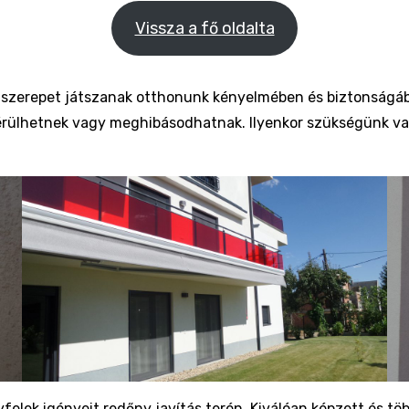
Vissza a fő oldalta
 szerepet játszanak otthonunk kényelmében és biztonságáb
érülhetnek vagy meghibásodhatnak. Ilyenkor szükségünk va
elek igényeit redőny javítás terén. Kiválóan képzett és tö