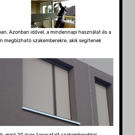
an. Azonban idővel, a mindennapi használat és a
n megbízható szakemberekre, akik segítenek
bb, mint 20 éves tapasztalt szakemberekkel