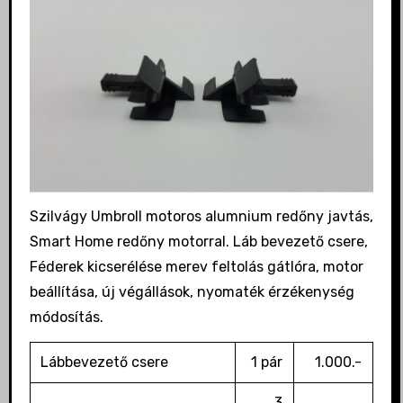
Szilvágy Umbroll motoros alumnium redőny javtás,
Smart Home redőny motorral. Láb bevezető csere,
Féderek kicserélése merev feltolás gátlóra, motor
beállítása, új végállások, nyomaték érzékenység
módosítás.
Lábbevezető csere
1 pár
1.000.-
3