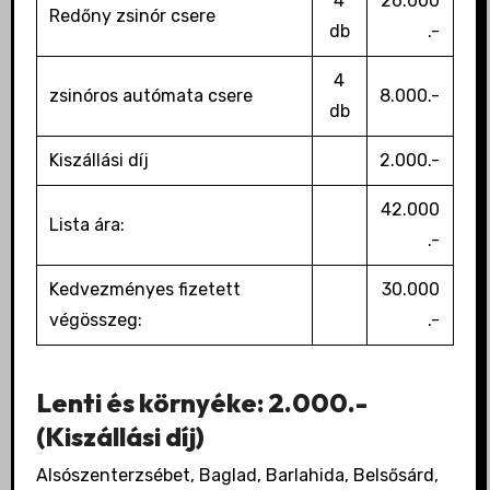
4
26.000
Redőny zsinór csere
db
.-
4
zsinóros autómata csere
8.000.-
db
Kiszállási díj
2.000.-
42.000
Lista ára:
.-
Kedvezményes fizetett
30.000
végösszeg:
.-
Lenti és környéke: 2.000.-
(Kiszállási díj)
Alsószenterzsébet, Baglad, Barlahida, Belsősárd,