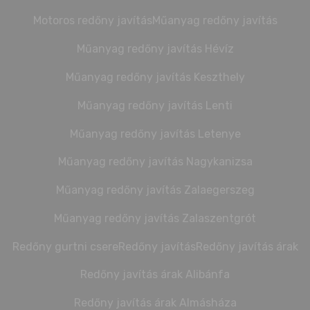
Motoros redőny javítás
Műanyag redőny javítás
Műanyag redőny javítás Hévíz
Műanyag redőny javítás Keszthely
Műanyag redőny javítás Lenti
Műanyag redőny javítás Letenye
Műanyag redőny javítás Nagykanizsa
Műanyag redőny javítás Zalaegerszeg
Műanyag redőny javítás Zalaszentgrót
Redőny gurtni csere
Redőny javítás
Redőny javítás árak
Redőny javítás árak Alibánfa
Redőny javítás árak Almásháza