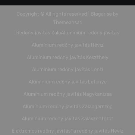
Copyright © All rights reserved
|
Blogarise
by
Themeansar
.
Redőny javítás Zala
Alumínium redőny javítás
Alumínium redőny javítás Héviz
Alumínium redőny javítás Keszthely
Alumínium redőny javítás Lenti
Alumínium redőny javítás Letenye
Alumínium redőny javítás Nagykanizsa
Alumínium redőny javítás Zalaegerszeg
Alumínium redőny javítás Zalaszentgrót
Elektromos redőny javítás
Fa redőny javítás Hévíz