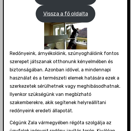
Vissza a fő oldalta
Redőnyeink, árnyékolóink, szúnyoghálóink fontos
szerepet játszanak otthonunk kényelmében és
biztonságában. Azonban idővel, a mindennapi
használat és a természeti elemek hatására ezek a
szerkezetek sérülhetnek vagy meghibásodhatnak.
Ilyenkor szükségünk van megbízható
szakemberekre, akik segítenek helyreállítani
redőnyeink eredeti állapotát.
Cégünk Zala vármegyében régóta szolgálja az
ügyfelek igényeit redőny javítás terén. Kiválóan