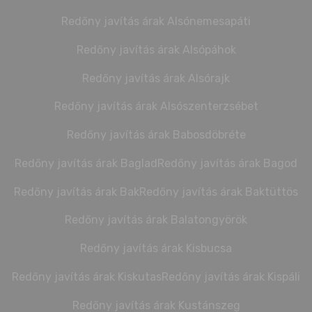
Redőny javítás árak Alsónemesapáti
Redőny javítás árak Alsópáhok
Redőny javítás árak Alsórajk
Redőny javítás árak Alsószenterzsébet
Redőny javítás árak Babosdöbréte
Redőny javítás árak Baglad
Redőny javítás árak Bagod
Redőny javítás árak Bak
Redőny javítás árak Baktüttös
Redőny javítás árak Balatongyörök
Redőny javítás árak Kisbucsa
Redőny javítás árak Kiskutas
Redőny javítás árak Kispáli
Redőny javítás árak Kustánszeg