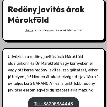
Redőny javítás árak
Márokföld
Home
Redőny javítás árak Márokföld
Üdvözlöm a redőny javítás árak Márokföld
oldalunkon! Ha Ön Márokföld vagy környékén él
vagy ott keres redőny javítási szolgáltatást, akkor
jó helyen jár! Minden általunk elvégzett javításra 1
év teljes körű GARANCIÁT vállalunk! Több redőny
javítása esetén egyedi díj szabást alkalmazunk.
Tel:+36205364443