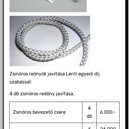
Zsinóros reőnyök javítása Lenti egyedi díj
szabással:
4 db zsinóros redőny javítása.
4
Zsinóros bevezető csere
6.000.-
db