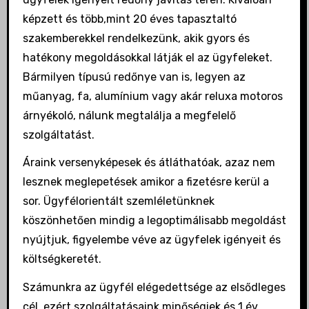
képzett és több,mint 20 éves tapasztaltó
szakemberekkel rendelkezünk, akik gyors és
hatékony megoldásokkal látják el az ügyfeleket.
Bármilyen típusú redőnye van is, legyen az
műanyag, fa, alumínium vagy akár reluxa motoros
árnyékoló, nálunk megtalálja a megfelelő
szolgáltatást.
Áraink versenyképesek és átláthatóak, azaz nem
lesznek meglepetések amikor a fizetésre kerül a
sor. Ügyfélorientált szemléletünknek
köszönhetően mindig a legoptimálisabb megoldást
nyújtjuk, figyelembe véve az ügyfelek igényeit és
költségkeretét.
Számunkra az ügyfél elégedettsége az elsődleges
cél, ezért szolgáltatásaink minőségiek és 1 év