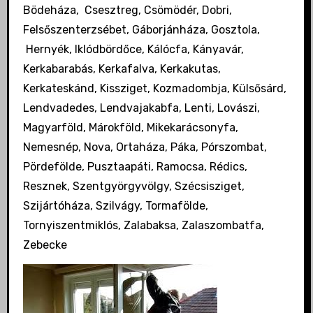
Bödeháza, Csesztreg, Csömödér, Dobri,
Felsőszenterzsébet, Gáborjánháza, Gosztola,
Hernyék, Iklódbördőce, Kálócfa, Kányavár,
Kerkabarabás, Kerkafalva, Kerkakutas,
Kerkateskánd, Kissziget, Kozmadombja, Külsősárd,
Lendvadedes, Lendvajakabfa, Lenti, Lovászi,
Magyarföld, Márokföld, Mikekarácsonyfa,
Nemesnép, Nova, Ortaháza, Páka, Pórszombat,
Pördefölde, Pusztaapáti, Ramocsa, Rédics,
Resznek, Szentgyörgyvölgy, Szécsisziget,
Szijártóháza, Szilvágy, Tormafölde,
Tornyiszentmiklós, Zalabaksa, Zalaszombatfa,
Zebecke