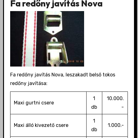
Fa redőny javítás Nova
Fa redőny javítás Nova, leszakadt belső tokos
redőny javítása:
1
10.000.
Maxi gurtni csere
db
-
1
Maxi álló kivezető csere
1.000.-
db