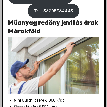
Tel:+36205364443
Műanyag redőny javítás árak
Márokföld
Mini Gurtni csere 6.000.-/db
Kivezető görgő 500.-/db