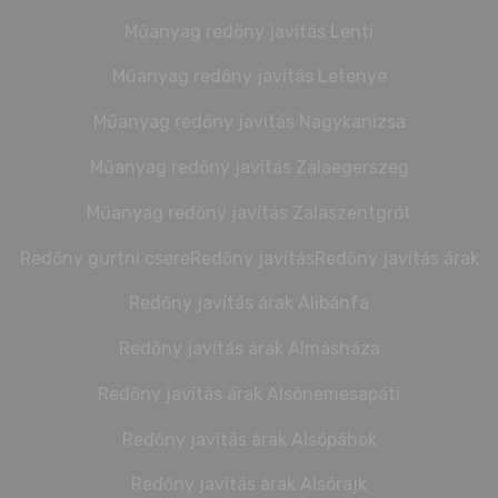
Műanyag redőny javítás Lenti
Műanyag redőny javítás Letenye
Műanyag redőny javítás Nagykanizsa
Műanyag redőny javítás Zalaegerszeg
Műanyag redőny javítás Zalaszentgrót
Redőny gurtni csere
Redőny javítás
Redőny javítás árak
Redőny javítás árak Alibánfa
Redőny javítás árak Almásháza
Redőny javítás árak Alsónemesapáti
Redőny javítás árak Alsópáhok
Redőny javítás árak Alsórajk