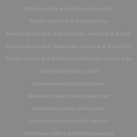
Redőny javítás árak Alsószenterzsébet
Redőny javítás árak Babosdöbréte
Redőny javítás árak Baglad
Redőny javítás árak Bagod
Redőny javítás árak Bak
Redőny javítás árak Baktüttös
Redőny javítás árak Balatongyörök
Redőny javítás Zala
Alumínium redőny javítás
Alumínium redőny javítás Héviz
Alumínium redőny javítás Keszthely
Alumínium redőny javítás Lenti
Alumínium redőny javítás Letenye
Alumínium redőny javítás Nagykanizsa