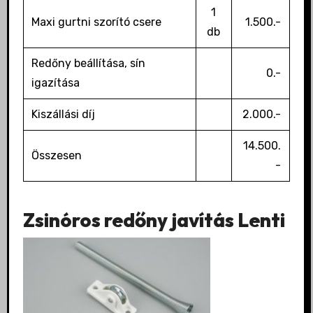
1
Maxi gurtni szorító csere
1.500.-
db
Redőny beállítása, sín
0.-
igazítása
Kiszállási díj
2.000.-
14.500.
Összesen
-
Zsinóros redőny javítás Lenti