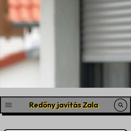
Skip
to
content
Redőny javítás Zala