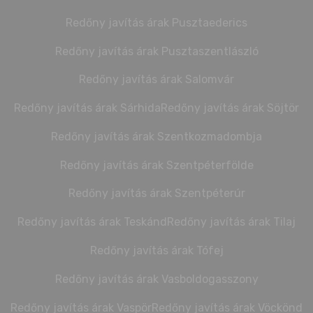
Redőny javítás árak Pusztaederics
Redőny javítás árak Pusztaszentlászló
Redőny javítás árak Salomvár
Redőny javítás árak Sárhida
Redőny javítás árak Söjtör
Redőny javítás árak Szentkozmadombja
Redőny javítás árak Szentpéterfölde
Redőny javítás árak Szentpéterúr
Redőny javítás árak Teskánd
Redőny javítás árak Tilaj
Redőny javítás árak Tófej
Redőny javítás árak Vasboldogasszony
Redőny javítás árak Vaspör
Redőny javítás árak Vöckönd