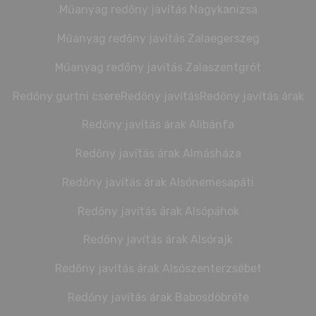
Műanyag redőny javítás Nagykanizsa
Műanyag redőny javítás Zalaegerszeg
Műanyag redőny javítás Zalaszentgrót
Redőny gurtni csere
Redőny javítás
Redőny javítás árak
Redőny javítás árak Alibánfa
Redőny javítás árak Almásháza
Redőny javítás árak Alsónemesapáti
Redőny javítás árak Alsópáhok
Redőny javítás árak Alsórajk
Redőny javítás árak Alsószenterzsébet
Redőny javítás árak Babosdöbréte