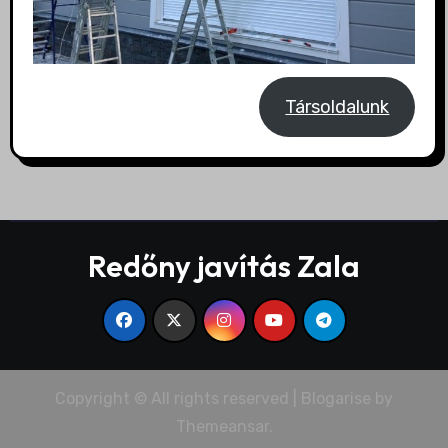
Társoldalunk
Redőny javítás Zala
Copyright © All rights reserved
|
Blogarise
by
Themeansar
.