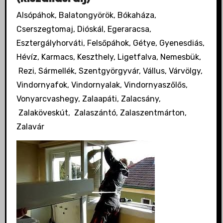
Alsópáhok, Balatongyörök, Bókaháza,
Cserszegtomaj, Dióskál, Egeraracsa,
Esztergályhorváti, Felsőpáhok, Gétye, Gyenesdiás,
Hévíz, Karmacs, Keszthely, Ligetfalva, Nemesbük,
Rezi, Sármellék, Szentgyörgyvár, Vállus, Várvölgy,
Vindornyafok, Vindornyalak, Vindornyaszőlős,
Vonyarcvashegy, Zalaapáti, Zalacsány,
Zalaköveskút, Zalaszántó, Zalaszentmárton,
Zalavár