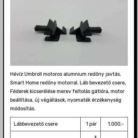
Hévíz Umbroll motoros alumnium redőny javtás,
Smart Home redőny motorral. Láb bevezető csere,
Féderek kicserélése merev feltolás gátlóra, motor
beállítása, új végállások, nyomaték érzékenység
módosítás.
Lábbevezető csere
1 pár
1.000.-
3