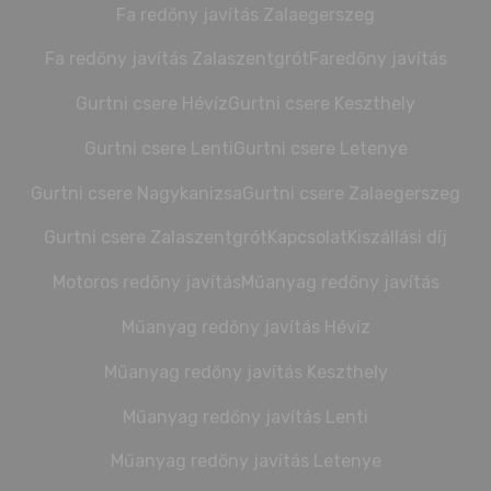
Fa redőny javítás Zalaegerszeg
Fa redőny javítás Zalaszentgrót
Faredőny javítás
Gurtni csere Hévíz
Gurtni csere Keszthely
Gurtni csere Lenti
Gurtni csere Letenye
Gurtni csere Nagykanizsa
Gurtni csere Zalaegerszeg
Gurtni csere Zalaszentgrót
Kapcsolat
Kiszállási díj
Motoros redőny javítás
Műanyag redőny javítás
Műanyag redőny javítás Hévíz
Műanyag redőny javítás Keszthely
Műanyag redőny javítás Lenti
Műanyag redőny javítás Letenye