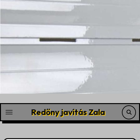
Skip
to
content
Redőny javítás Zala