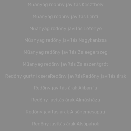
Műanyag redőny javítás Keszthely
Műanyag redőny javítás Lenti
Műanyag redőny javítás Letenye
Műanyag redőny javítás Nagykanizsa
Műanyag redőny javítás Zalaegerszeg
Műanyag redőny javítás Zalaszentgrót
Redőny gurtni csere
Redőny javítás
Redőny javítás árak
Redőny javítás árak Alibánfa
Redőny javítás árak Almásháza
Redőny javítás árak Alsónemesapáti
Redőny javítás árak Alsópáhok