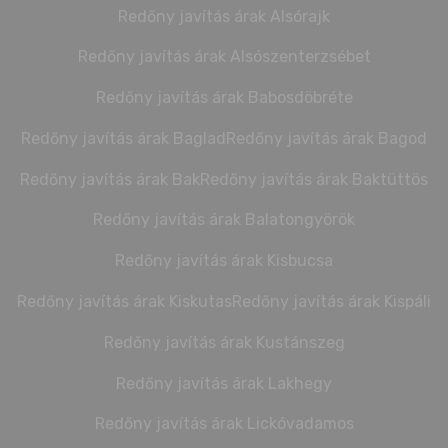
Redőny javítás árak Alsórajk
Redőny javítás árak Alsószenterzsébet
Redőny javítás árak Babosdöbréte
Redőny javítás árak Baglad
Redőny javítás árak Bagod
Redőny javítás árak Bak
Redőny javítás árak Baktüttös
Redőny javítás árak Balatongyörök
Redőny javítás árak Kisbucsa
Redőny javítás árak Kiskutas
Redőny javítás árak Kispáli
Redőny javítás árak Kustánszeg
Redőny javítás árak Lakhegy
Redőny javítás árak Lickóvadamos