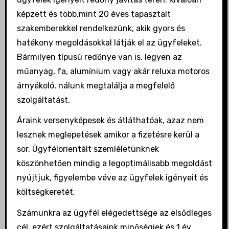
képzett és több,mint 20 éves tapasztalt
szakemberekkel rendelkezünk, akik gyors és
hatékony megoldásokkal látják el az ügyfeleket.
Bármilyen típusú redőnye van is, legyen az
műanyag, fa, alumínium vagy akár reluxa motoros
árnyékoló, nálunk megtalálja a megfelelő
szolgáltatást.
Áraink versenyképesek és átláthatóak, azaz nem
lesznek meglepetések amikor a fizetésre kerül a
sor. Ügyfélorientált szemléletünknek
köszönhetően mindig a legoptimálisabb megoldást
nyújtjuk, figyelembe véve az ügyfelek igényeit és
költségkeretét.
Számunkra az ügyfél elégedettsége az elsődleges
cél, ezért szolgáltatásaink minőségiek és 1 év