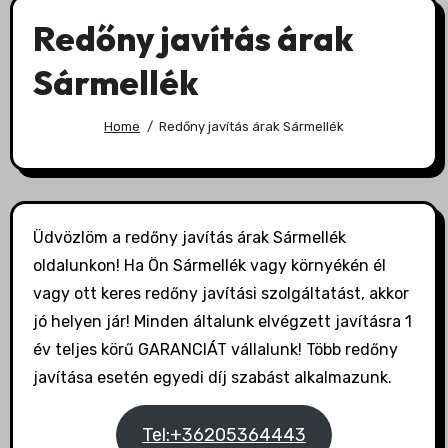
Redőny javítás árak
Sármellék
Home
Redőny javítás árak Sármellék
Üdvözlöm a redőny javítás árak Sármellék
oldalunkon! Ha Ön Sármellék vagy környékén él
vagy ott keres redőny javítási szolgáltatást, akkor
jó helyen jár! Minden általunk elvégzett javításra 1
év teljes körű GARANCIÁT vállalunk! Több redőny
javítása esetén egyedi díj szabást alkalmazunk.
Tel:+36205364443