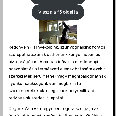
Vissza a fő oldalta
Redőnyeink, árnyékolóink, szúnyoghálóink fontos
szerepet játszanak otthonunk kényelmében és
biztonságában. Azonban idővel, a mindennapi
használat és a természeti elemek hatására ezek a
szerkezetek sérülhetnek vagy meghibásodhatnak.
Ilyenkor szükségünk van megbízható
szakemberekre, akik segítenek helyreállítani
redőnyeink eredeti állapotát.
Cégünk Zala vármegyében régóta szolgálja az
ügyfelek igényeit redőny javítás terén. Kiválóan