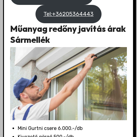
Tel:+36205364443
Műanyag redőny javítás árak
Sármellék
Mini Gurtni csere 6.000.-/db
Kivezető görgő 500.-/db