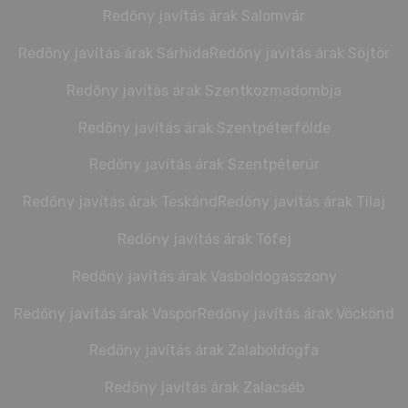
Redőny javítás árak Salomvár
Redőny javítás árak Sárhida
Redőny javítás árak Söjtör
Redőny javítás árak Szentkozmadombja
Redőny javítás árak Szentpéterfölde
Redőny javítás árak Szentpéterúr
Redőny javítás árak Teskánd
Redőny javítás árak Tilaj
Redőny javítás árak Tófej
Redőny javítás árak Vasboldogasszony
Redőny javítás árak Vaspör
Redőny javítás árak Vöckönd
Redőny javítás árak Zalaboldogfa
Redőny javítás árak Zalacséb