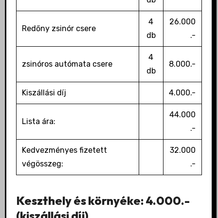
4
26.000
Redőny zsinór csere
db
.-
4
zsinóros autómata csere
8.000.-
db
Kiszállási díj
4.000.-
44.000
Lista ára:
.-
Kedvezményes fizetett
32.000
végösszeg:
.-
Keszthely és környéke: 4.000.-
(kiszállási díj)