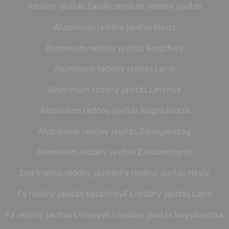
Redőny javítás Zala
Alumínium redőny javítás
Alumínium redőny javítás Héviz
Alumínium redőny javítás Keszthely
Alumínium redőny javítás Lenti
Alumínium redőny javítás Letenye
Alumínium redőny javítás Nagykanizsa
Alumínium redőny javítás Zalaegerszeg
Alumínium redőny javítás Zalaszentgrót
Elektromos redőny javítás
Fa redőny javítás Hévíz
Fa redőny javítás Keszthely
Fa redőny javítás Lenti
Fa redőny javítás Letenye
Fa redőny javítás Nagykanizsa