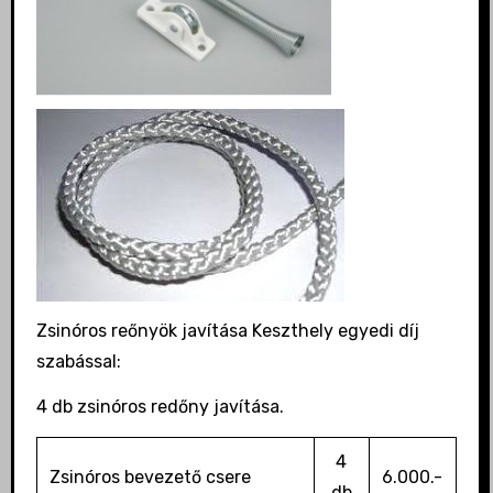
Zsinóros reőnyök javítása Keszthely egyedi díj
szabással:
4 db zsinóros redőny javítása.
4
Zsinóros bevezető csere
6.000.-
db