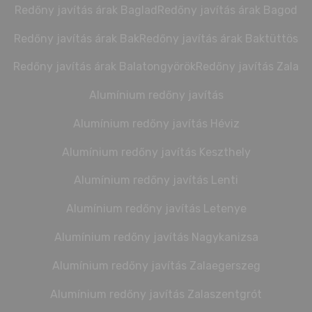
Redőny javítás árak Baglad
Redőny javítás árak Bagod
Redőny javítás árak Bak
Redőny javítás árak Baktüttös
Redőny javítás árak Balatongyörök
Redőny javítás Zala
Alumínium redőny javítás
Alumínium redőny javítás Héviz
Alumínium redőny javítás Keszthely
Alumínium redőny javítás Lenti
Alumínium redőny javítás Letenye
Alumínium redőny javítás Nagykanizsa
Alumínium redőny javítás Zalaegerszeg
Alumínium redőny javítás Zalaszentgrót