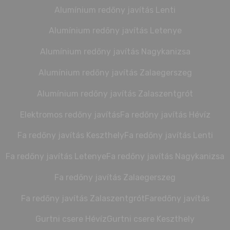
Alumínium redőny javítás Lenti
Alumínium redőny javítás Letenye
Alumínium redőny javítás Nagykanizsa
Alumínium redőny javítás Zalaegerszeg
Alumínium redőny javítás Zalaszentgrót
Elektromos redőny javítás
Fa redőny javítás Hévíz
Fa redőny javítás Keszthely
Fa redőny javítás Lenti
Fa redőny javítás Letenye
Fa redőny javítás Nagykanizsa
Fa redőny javítás Zalaegerszeg
Fa redőny javítás Zalaszentgrót
Faredőny javítás
Gurtni csere Hévíz
Gurtni csere Keszthely