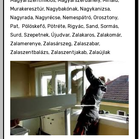
Magyarszentmiklós, Magyarszerdahely, Miháld,
Murakeresztúr, Nagybakónak, Nagykanizsa,
Nagyrada, Nagyrécse, Nemespátró, Orosztony,
Pat, Pölöskefő, Pötréte, Rigyác, Sand, Sormás,
Surd, Szepetnek, Újudvar, Zalakaros, Zalakomár,
Zalamerenye, Zalasárszeg, Zalaszabar,
Zalaszentbalázs, Zalaszentjakab, Zalaújlak