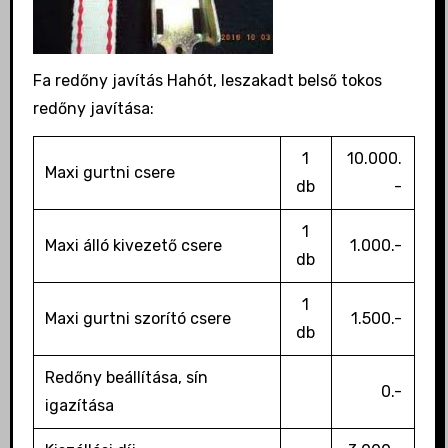
Fa redőny javítás Hahót, leszakadt belső tokos
redőny javítása:
1
10.000.
Maxi gurtni csere
db
-
1
Maxi álló kivezető csere
1.000.-
db
1
Maxi gurtni szorító csere
1.500.-
db
Redőny beállítása, sín
0.-
igazítása