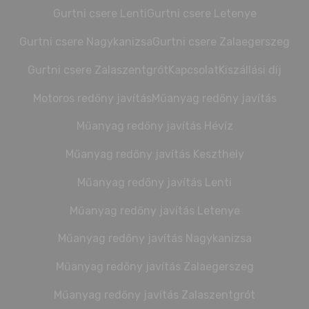
Gurtni csere Lenti
Gurtni csere Letenye
Gurtni csere Nagykanizsa
Gurtni csere Zalaegerszeg
Gurtni csere Zalaszentgrót
Kapcsolat
Kiszállási díj
Motoros redőny javítás
Műanyag redőny javítás
Műanyag redőny javítás Hévíz
Műanyag redőny javítás Keszthely
Műanyag redőny javítás Lenti
Műanyag redőny javítás Letenye
Műanyag redőny javítás Nagykanizsa
Műanyag redőny javítás Zalaegerszeg
Műanyag redőny javítás Zalaszentgrót