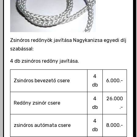
Zsinóros redőnyök javítása Nagykanizsa egyedi díj
szabással:
4 db zsinóros redőny javítása.
4
Zsinóros bevezető csere
6.000.-
db
4
26.000
Redőny zsinór csere
db
.-
4
zsinóros autómata csere
8.000.-
db