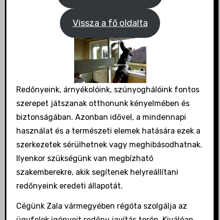
Vissza a fő oldalta
Redőnyeink, árnyékolóink, szúnyoghálóink fontos
szerepet játszanak otthonunk kényelmében és
biztonságában. Azonban idővel, a mindennapi
használat és a természeti elemek hatására ezek a
szerkezetek sérülhetnek vagy meghibásodhatnak.
Ilyenkor szükségünk van megbízható
szakemberekre, akik segítenek helyreállítani
redőnyeink eredeti állapotát.
Cégünk Zala vármegyében régóta szolgálja az
ügyfelek igényeit redőny javítás terén. Kiválóan