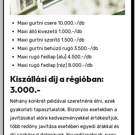
Maxi gurtni csere 10.000.-/db
Maxi álló kivezető 1.000.-/db
Maxi gurtni szorítő 1.500.-/db
Maxi gurtni behúzó rugó 3.500.-/db
Maxi rugó fedlap (alu) 4.500.-/db
Maxi rugó fedlap (réz) 8.000.-/db
Kiszállási díj a régióban:
3.000.-
Néhány konkrét példával szeretnénk élni, ezek
gyakorlati tapasztalatok. Bizonyos esetekben a
javításokat előre kedvezményekkel értékesítjük,
több redőny javítása esetében egyedi árakkal és
díj szabással dolgozunk. Nyugdíjasoknak, nagy