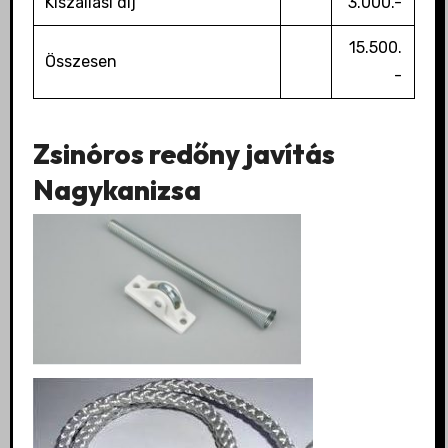
Kiszállási díj
3.000.-
15.500.
Összesen
-
Zsinóros redőny javítás
Nagykanizsa