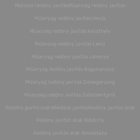
Motoros redőny javítás
Műanyag redőny javítás
Műanyag redőny javítás Hévíz
Műanyag redőny javítás Keszthely
Műanyag redőny javítás Lenti
Műanyag redőny javítás Letenye
Műanyag redőny javítás Nagykanizsa
Műanyag redőny javítás Zalaegerszeg
Műanyag redőny javítás Zalaszentgrót
Redőny gurtni csere
Redőny javítás
Redőny javítás árak
Redőny javítás árak Alibánfa
Redőny javítás árak Almásháza