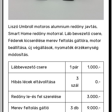
Liszó Umbroll motoros alumnium redőny javtás,
Smart Home redőny motorral. Láb bevezető csere,
Féderek kicserélése merev feltolás gátlóra, motor
beállítása, új végállások, nyomaték érzékenység
módosítás.
Lábbevezető csere
1 pár
1.000.-
3
Hibás lécek eltávolítása
0.-
szál
Redőny le-és fel szerelése
3.000.-
Merev feltolás gátló
3 db
9.000.-