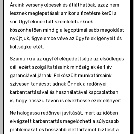
Áraink versenyképesek és átláthatóak, azaz nem
lesznek meglepetések amikor a fizetésre kerül a
sor. Ügyfélorientált szemléletünknek
köszönhetően mindig a legoptimálisabb megoldást
nyújtjuk, figyelembe véve az ügyfelek igényeit és
költségkeretét.
Számunkra az ügyfél elégedettsége az elsődleges
cél, ezért szolgáltatásaink minőségiek és 1 év
garanciával járnak. Felkészült munkatársaink
szívesen tanácsot adnak Önnek a redőnyei
karbantartásával és használatával kapcsolatban
is, hogy hosszú távon is élvezhesse ezek előnyeit.
Ne halogassa redőnyei javítását, mert az időben
elvégzett karbantartás megelőzheti a súlyosabb
problémákat és hosszabb élettartamot biztosít a