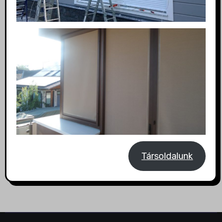
Társoldalunk