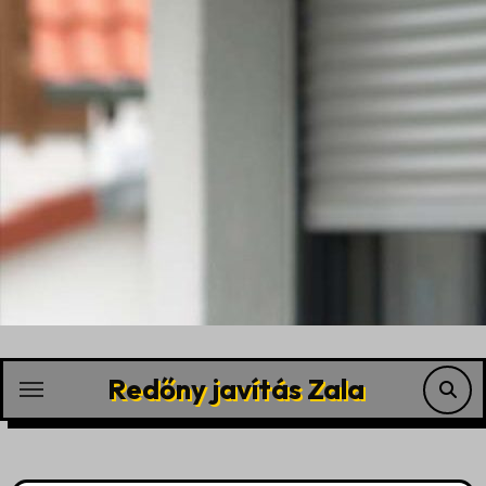
Skip
to
content
Redőny javítás Zala