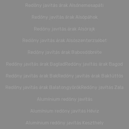
Redőny javítás árak Alsónemesapáti
Redőny javítás árak Alsópáhok
Redőny javítás árak Alsórajk
Redőny javítás árak Alsószenterzsébet
Redőny javítás árak Babosdöbréte
Redőny javítás árak Baglad
Redőny javítás árak Bagod
Redőny javítás árak Bak
Redőny javítás árak Baktüttös
Redőny javítás árak Balatongyörök
Redőny javítás Zala
Alumínium redőny javítás
Alumínium redőny javítás Héviz
Alumínium redőny javítás Keszthely