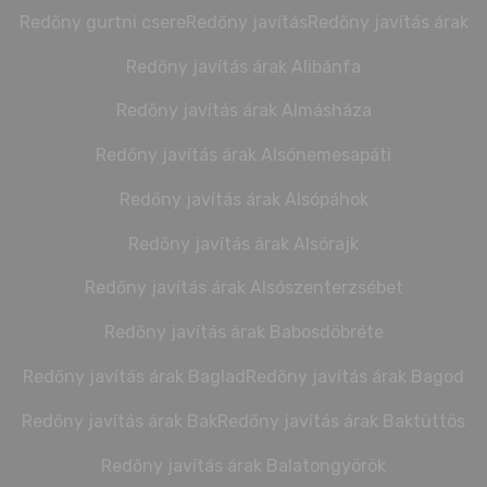
Redőny gurtni csere
Redőny javítás
Redőny javítás árak
Redőny javítás árak Alibánfa
Redőny javítás árak Almásháza
Redőny javítás árak Alsónemesapáti
Redőny javítás árak Alsópáhok
Redőny javítás árak Alsórajk
Redőny javítás árak Alsószenterzsébet
Redőny javítás árak Babosdöbréte
Redőny javítás árak Baglad
Redőny javítás árak Bagod
Redőny javítás árak Bak
Redőny javítás árak Baktüttös
Redőny javítás árak Balatongyörök