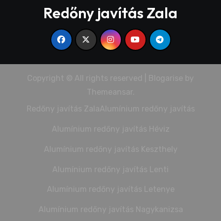
Redőny javítás Zala
Copyright © All rights reserved
|
Blogarise
by
Themeansar
.
Redőny javítás Zala
Alumínium redőny javítás
Alumínium redőny javítás Héviz
Alumínium redőny javítás Keszthely
Alumínium redőny javítás Lenti
Alumínium redőny javítás Letenye
Alumínium redőny javítás Nagykanizsa