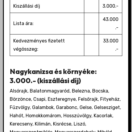
Kiszállási díj
3.000.-
43.000
Lista ára:
.-
Kedvezményes fizetett
33.000
végösszeg:
.-
Nagykanizsa és környéke:
3.000.- (kiszállási díj)
Alsórajk, Balatonmagyaród, Belezna, Bocska,
Börzönce, Csapi, Eszteregnye, Felsőrajk, Fityeház,
Fűzvölgy, Galambok, Garabonc, Gelse, Gelsesziget,
Hahót, Homokkomárom, Hosszúvölgy, Kacorlak,
Kerecseny, Kilimán, Kisrécse, Liszó,